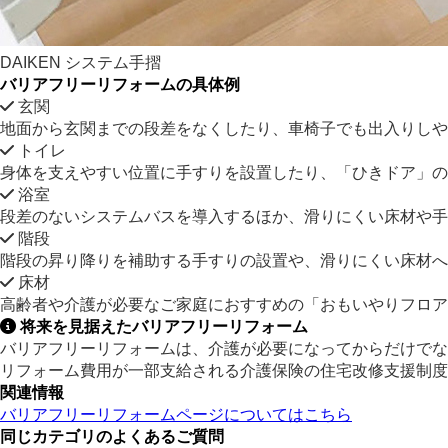
DAIKEN システム手摺
バリアフリーリフォームの具体例
玄関
地面から玄関までの段差をなくしたり、車椅子でも出入りしや
トイレ
身体を支えやすい位置に手すりを設置したり、「ひきドア」の
浴室
段差のないシステムバスを導入するほか、滑りにくい床材や手
階段
階段の昇り降りを補助する手すりの設置や、滑りにくい床材へ
床材
高齢者や介護が必要なご家庭におすすめの「おもいやりフロア
将来を見据えたバリアフリーリフォーム
バリアフリーリフォームは、介護が必要になってからだけでな
リフォーム費用が一部支給される介護保険の住宅改修支援制度
関連情報
バリアフリーリフォームページについてはこちら
同じカテゴリのよくあるご質問