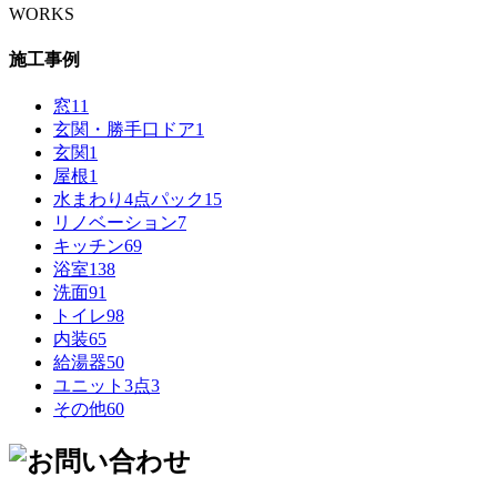
WORKS
施工事例
窓
11
玄関・勝手口ドア
1
玄関
1
屋根
1
水まわり4点パック
15
リノベーション
7
キッチン
69
浴室
138
洗面
91
トイレ
98
内装
65
給湯器
50
ユニット3点
3
その他
60