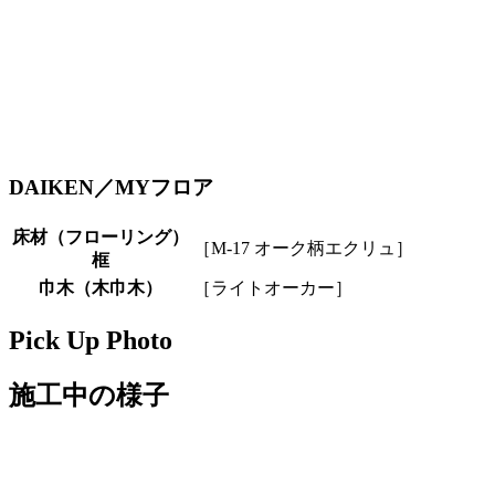
DAIKEN／MYフロア
床材（フローリング）
［M-17 オーク柄エクリュ］
框
巾木（木巾木）
［ライトオーカー］
Pick Up Photo
施工中の様子