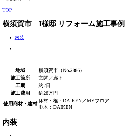
TOP
横須賀市 I様邸 リフォーム施工事例
内装
地域
横須賀市（No.2886）
施工箇所
玄関／廊下
工期
約2日
施工費用
約28万円
床材・框：DAIKEN／MYフロア
使用商材・建材
巾木：DAIKEN
内装