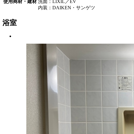
使用商材・建材
洗面：LIXIL／EV
内装：DAIKEN・サンゲツ
浴室