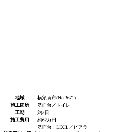
地域
横須賀市(No.3671)
施工箇所
洗面台／トイレ
工期
約2日
施工費用
約62万円
洗面台：LIXIL／ピアラ