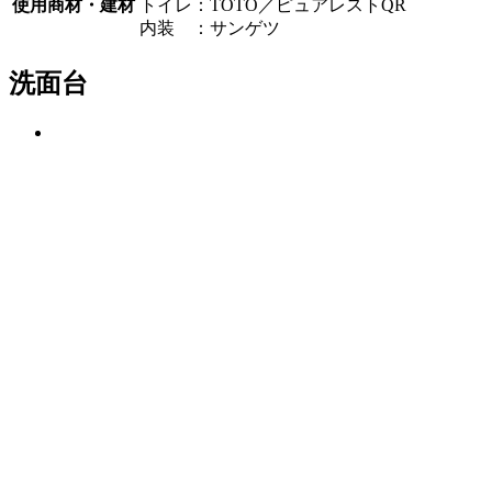
使用商材・建材
トイレ：TOTO／ピュアレストQR
内装 ：サンゲツ
洗面台