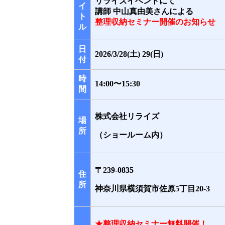
リライズイベントにて
イ
講師 中山真由美さんによる
ト
整理収納セミナー開催のお知らせ
ル
日
2026/3/28(土) 29(日)
付
時
14:00〜15:30
間
株式会社リライズ
場
所
（ショールーム内）
〒239-0835
住
所
神奈川県横須賀市佐原5丁目20-3
★整理収納セミナー無料開催！