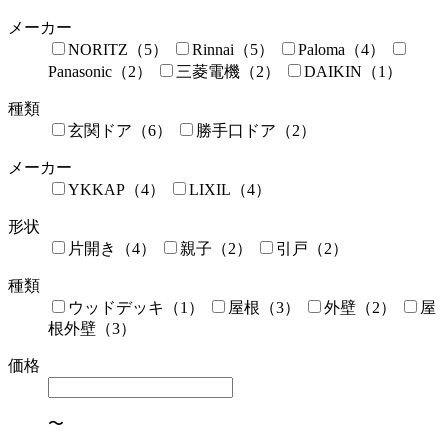
メーカー
NORITZ（5）
Rinnai（5）
Paloma（4）
Panasonic（2）
三菱電機（2）
DAIKIN（1）
種類
玄関ドア（6）
勝手口ドア（2）
メーカー
YKKAP（4）
LIXIL（4）
形状
片開き（4）
親子（2）
引戸（2）
種類
ウッドデッキ（1）
屋根（3）
外壁（2）
屋
根外壁（3）
価格
〜