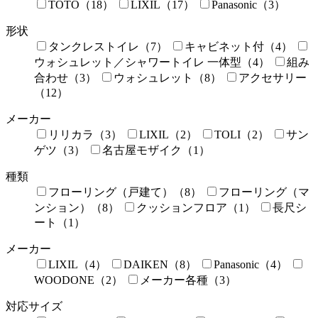
TOTO（18）
LIXIL（17）
Panasonic（3）
形状
タンクレストイレ（7）
キャビネット付（4）
ウォシュレット／シャワートイレ 一体型（4）
組み
合わせ（3）
ウォシュレット（8）
アクセサリー
（12）
メーカー
リリカラ（3）
LIXIL（2）
TOLI（2）
サン
ゲツ（3）
名古屋モザイク（1）
種類
フローリング（戸建て）（8）
フローリング（マ
ンション）（8）
クッションフロア（1）
長尺シ
ート（1）
メーカー
LIXIL（4）
DAIKEN（8）
Panasonic（4）
WOODONE（2）
メーカー各種（3）
対応サイズ