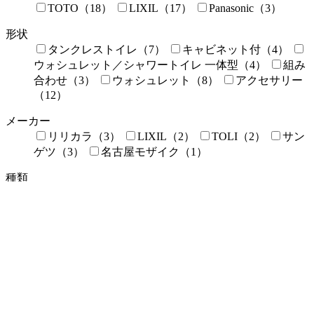
TOTO（18）
LIXIL（17）
Panasonic（3）
形状
タンクレストイレ（7）
キャビネット付（4）
ウォシュレット／シャワートイレ 一体型（4）
組み
合わせ（3）
ウォシュレット（8）
アクセサリー
（12）
メーカー
リリカラ（3）
LIXIL（2）
TOLI（2）
サン
ゲツ（3）
名古屋モザイク（1）
種類
フローリング（戸建て）（8）
フローリング（マ
ンション）（8）
クッションフロア（1）
長尺シ
ート（1）
メーカー
LIXIL（4）
DAIKEN（8）
Panasonic（4）
WOODONE（2）
メーカー各種（3）
対応サイズ