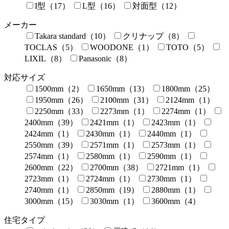
I型（17）
L型（16）
対面型（12）
メーカー
Takara standard（10）
クリナップ（8）
TOCLAS（5）
WOODONE（1）
TOTO（5）
LIXIL（8）
Panasonic（8）
対応サイズ
1500mm（2）
1650mm（13）
1800mm（25）
1950mm（26）
2100mm（31）
2124mm（1）
2250mm（33）
2273mm（1）
2274mm（1）
2400mm（39）
2421mm（1）
2423mm（1）
2424mm（1）
2430mm（1）
2440mm（1）
2550mm（39）
2571mm（1）
2573mm（1）
2574mm（1）
2580mm（1）
2590mm（1）
2600mm（22）
2700mm（38）
2721mm（1）
2723mm（1）
2724mm（1）
2730mm（1）
2740mm（1）
2850mm（19）
2880mm（1）
3000mm（15）
3030mm（1）
3600mm（4）
住宅タイプ