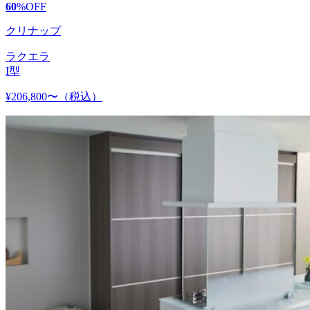
60
%
OFF
クリナップ
ラクエラ
I型
¥206,800〜
（税込）