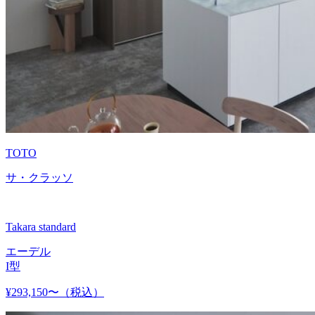
TOTO
サ・クラッソ
Takara standard
エーデル
I型
¥293,150〜
（税込）