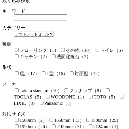
絞り込み検索
キーワード
カテゴリー
種類
フローリング（1）
その他（10）
トイレ（5）
キッチン（2）
洗面化粧台（2）
形状
I型（17）
L型（16）
対面型（12）
メーカー
Takara standard（10）
クリナップ（8）
TOCLAS（5）
WOODONE（1）
TOTO（5）
LIXIL（8）
Panasonic（8）
対応サイズ
1500mm（2）
1650mm（13）
1800mm（25）
1950mm（26）
2100mm（31）
2124mm（1）