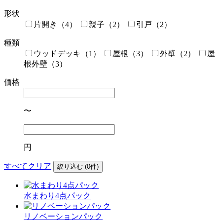
形状
片開き（4）
親子（2）
引戸（2）
種類
ウッドデッキ（1）
屋根（3）
外壁（2）
屋
根外壁（3）
価格
〜
円
すべてクリア
絞り込む (
0
件)
水まわり4点パック
リノベーションパック