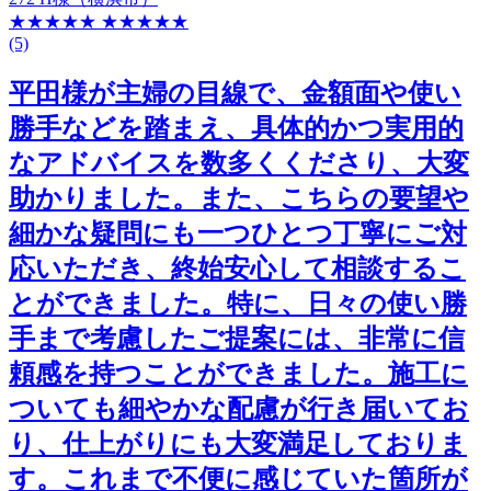
★★★★★
★★★★★
(5)
平田様が主婦の目線で、金額面や使い
勝手などを踏まえ、具体的かつ実用的
なアドバイスを数多くくださり、大変
助かりました。また、こちらの要望や
細かな疑問にも一つひとつ丁寧にご対
応いただき、終始安心して相談するこ
とができました。特に、日々の使い勝
手まで考慮したご提案には、非常に信
頼感を持つことができました。施工に
ついても細やかな配慮が行き届いてお
り、仕上がりにも大変満足しておりま
す。これまで不便に感じていた箇所が