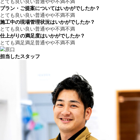
とても良い
良い
普通
やや不満
不満
プラン・ご提案についてはいかがでしたか？
とても良い
良い
普通
やや不満
不満
施工中の現場管理状況はいかがでしたか？
とても良い
良い
普通
やや不満
不満
仕上がりの満足度はいかがでしたか？
とても満足
満足
普通
やや不満
不満
担当したスタッフ