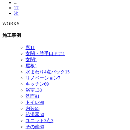
...
17
次
WORKS
施工事例
窓
11
玄関・勝手口ドア
1
玄関
1
屋根
1
水まわり4点パック
15
リノベーション
7
キッチン
69
浴室
138
洗面
91
トイレ
98
内装
65
給湯器
50
ユニット3点
3
その他
60