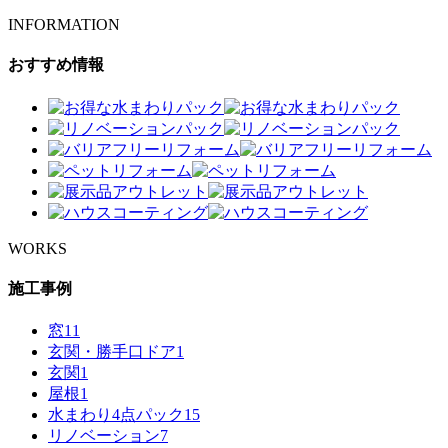
INFORMATION
おすすめ情報
WORKS
施工事例
窓
11
玄関・勝手口ドア
1
玄関
1
屋根
1
水まわり4点パック
15
リノベーション
7