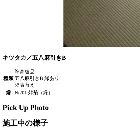
キツタカ／五八麻引きB
準高級品
種類
五八麻引きB 縁あり
※表替え
縁
№201 舛菊（緑）
Pick Up Photo
施工中の様子