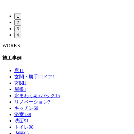
1
2
3
4
WORKS
施工事例
窓
11
玄関・勝手口ドア
1
玄関
1
屋根
1
水まわり4点パック
15
リノベーション
7
キッチン
69
浴室
138
洗面
91
トイレ
98
内装
65