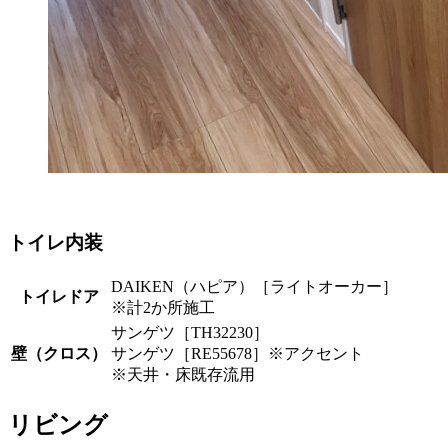
トイレ内装
DAIKEN（ハピア）［ライトオーカー］
トイレドア
※計2か所施工
サンゲツ［TH32230］
壁（クロス）
サンゲツ［RE55678］※アクセント
※天井・床既存流用
リビング