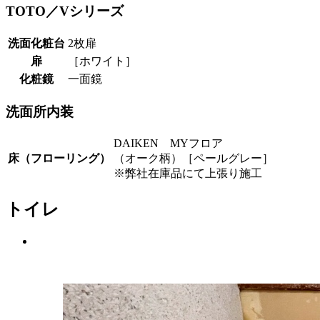
TOTO／Vシリーズ
洗面化粧台
2枚扉
扉
［ホワイト］
化粧鏡
一面鏡
洗面所内装
DAIKEN MYフロア
床（フローリング）
（オーク柄）［ペールグレー］
※弊社在庫品にて上張り施工
トイレ