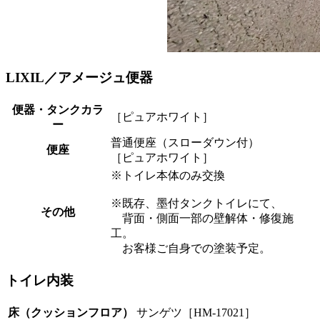
LIXIL／アメージュ便器
便器・タンクカラ
［ピュアホワイト］
ー
普通便座（スローダウン付）
便座
［ピュアホワイト］
※トイレ本体のみ交換
※既存、墨付タンクトイレにて、
その他
背面・側面一部の壁解体・修復施
工。
お客様ご自身での塗装予定。
トイレ内装
床（クッションフロア）
サンゲツ［HM-17021］