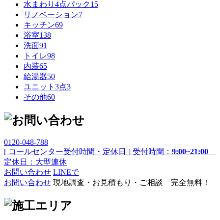
水まわり4点パック
15
リノベーション
7
キッチン
69
浴室
138
洗面
91
トイレ
98
内装
65
給湯器
50
ユニット3点
3
その他
60
0120-048-788
[ コールセンター受付時間・定休日 ]
受付時間：
9:00~21:00
定休日：大型連休
お問い合わせ
LINEで
お問い合わせ
現地調査・お見積もり・ご相談 完全無料！