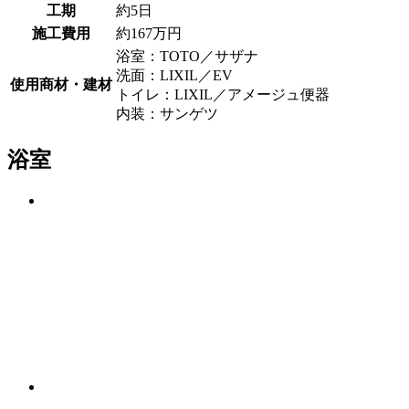
工期
約5日
施工費用
約167万円
浴室：TOTO／サザナ
洗面：LIXIL／EV
使用商材・建材
トイレ：LIXIL／アメージュ便器
内装：サンゲツ
浴室