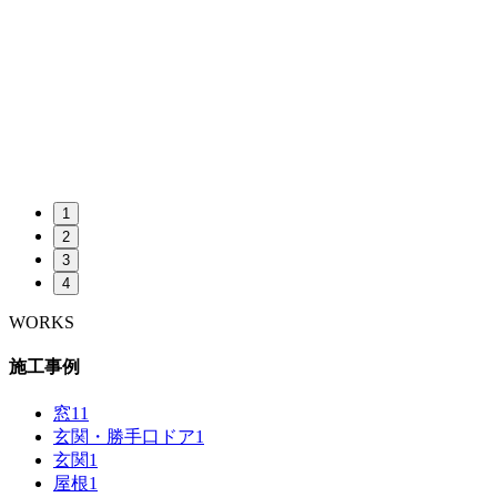
1
2
3
4
WORKS
施工事例
窓
11
玄関・勝手口ドア
1
玄関
1
屋根
1