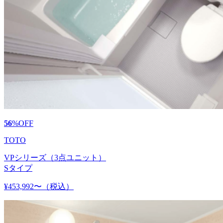
56
%
OFF
TOTO
VPシリーズ（3点ユニット）
Sタイプ
¥453,992〜
（税込）