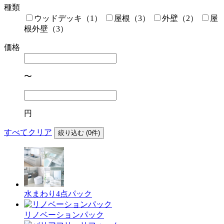
種類
ウッドデッキ（1）
屋根（3）
外壁（2）
屋
根外壁（3）
価格
〜
円
すべてクリア
絞り込む (
0
件)
水まわり4点パック
リノベーションパック