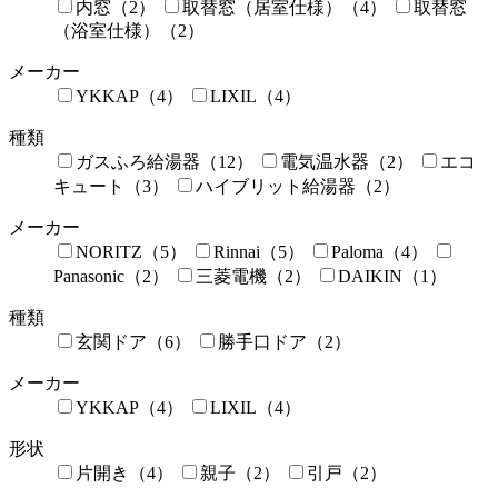
内窓（2）
取替窓（居室仕様）（4）
取替窓
（浴室仕様）（2）
メーカー
YKKAP（4）
LIXIL（4）
種類
ガスふろ給湯器（12）
電気温水器（2）
エコ
キュート（3）
ハイブリット給湯器（2）
メーカー
NORITZ（5）
Rinnai（5）
Paloma（4）
Panasonic（2）
三菱電機（2）
DAIKIN（1）
種類
玄関ドア（6）
勝手口ドア（2）
メーカー
YKKAP（4）
LIXIL（4）
形状
片開き（4）
親子（2）
引戸（2）