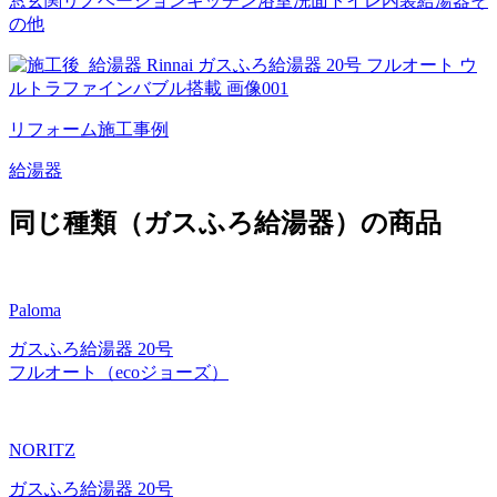
窓
玄関
リノベーション
キッチン
浴室
洗面
トイレ
内装
給湯器
そ
の他
リフォーム施工事例
給湯器
同じ種類（ガスふろ給湯器）の商品
Paloma
ガスふろ給湯器 20号
フルオート（ecoジョーズ）
NORITZ
ガスふろ給湯器 20号