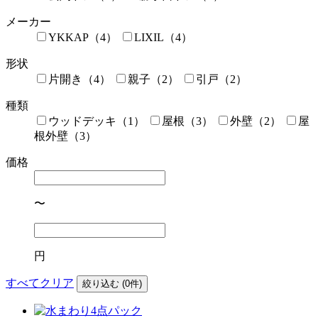
メーカー
YKKAP（4）
LIXIL（4）
形状
片開き（4）
親子（2）
引戸（2）
種類
ウッドデッキ（1）
屋根（3）
外壁（2）
屋
根外壁（3）
価格
〜
円
すべてクリア
絞り込む (
0
件)