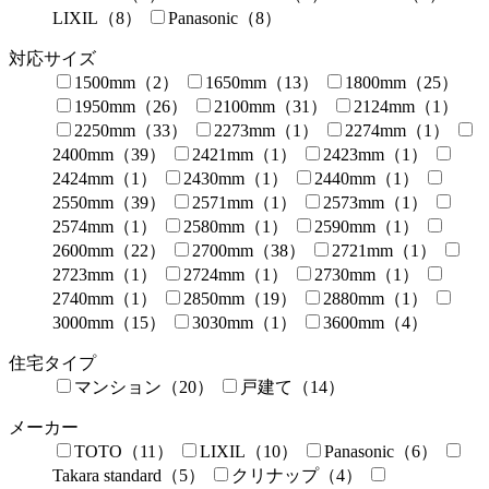
LIXIL（8）
Panasonic（8）
対応サイズ
1500mm（2）
1650mm（13）
1800mm（25）
1950mm（26）
2100mm（31）
2124mm（1）
2250mm（33）
2273mm（1）
2274mm（1）
2400mm（39）
2421mm（1）
2423mm（1）
2424mm（1）
2430mm（1）
2440mm（1）
2550mm（39）
2571mm（1）
2573mm（1）
2574mm（1）
2580mm（1）
2590mm（1）
2600mm（22）
2700mm（38）
2721mm（1）
2723mm（1）
2724mm（1）
2730mm（1）
2740mm（1）
2850mm（19）
2880mm（1）
3000mm（15）
3030mm（1）
3600mm（4）
住宅タイプ
マンション（20）
戸建て（14）
メーカー
TOTO（11）
LIXIL（10）
Panasonic（6）
Takara standard（5）
クリナップ（4）