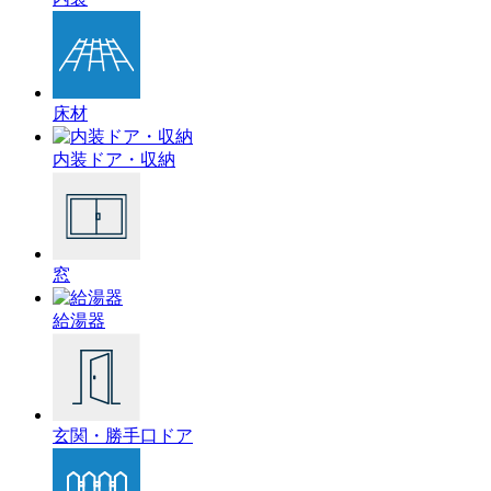
床材
内装ドア・収納
窓
給湯器
玄関・勝手口ドア