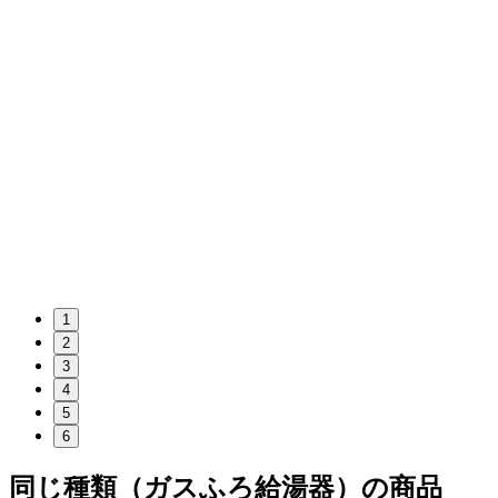
1
2
3
4
5
6
同じ種類（ガスふろ給湯器）の商品