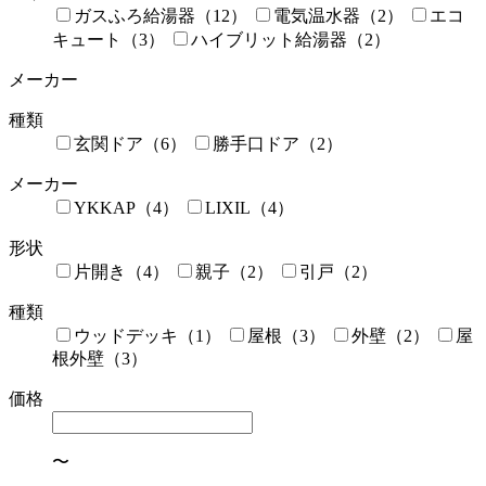
ガスふろ給湯器（12）
電気温水器（2）
エコ
キュート（3）
ハイブリット給湯器（2）
メーカー
種類
玄関ドア（6）
勝手口ドア（2）
メーカー
YKKAP（4）
LIXIL（4）
形状
片開き（4）
親子（2）
引戸（2）
種類
ウッドデッキ（1）
屋根（3）
外壁（2）
屋
根外壁（3）
価格
〜