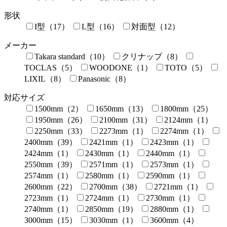
形状
I型（17）
L型（16）
対面型（12）
メーカー
Takara standard（10）
クリナップ（8）
TOCLAS（5）
WOODONE（1）
TOTO（5）
LIXIL（8）
Panasonic（8）
対応サイズ
1500mm（2）
1650mm（13）
1800mm（25）
1950mm（26）
2100mm（31）
2124mm（1）
2250mm（33）
2273mm（1）
2274mm（1）
2400mm（39）
2421mm（1）
2423mm（1）
2424mm（1）
2430mm（1）
2440mm（1）
2550mm（39）
2571mm（1）
2573mm（1）
2574mm（1）
2580mm（1）
2590mm（1）
2600mm（22）
2700mm（38）
2721mm（1）
2723mm（1）
2724mm（1）
2730mm（1）
2740mm（1）
2850mm（19）
2880mm（1）
3000mm（15）
3030mm（1）
3600mm（4）