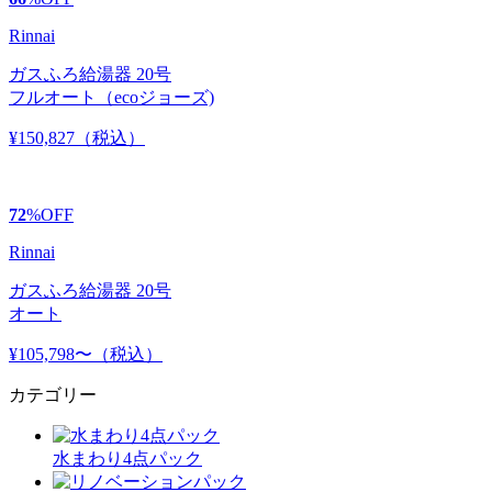
Rinnai
ガスふろ給湯器 20号
フルオート（ecoジョーズ)
¥150,827
（税込）
72
%
OFF
Rinnai
ガスふろ給湯器 20号
オート
¥105,798〜
（税込）
カテゴリー
水まわり4点パック