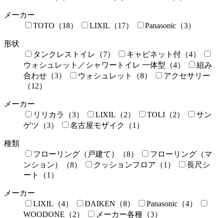
メーカー
TOTO（18）
LIXIL（17）
Panasonic（3）
形状
タンクレストイレ（7）
キャビネット付（4）
ウォシュレット／シャワートイレ 一体型（4）
組み
合わせ（3）
ウォシュレット（8）
アクセサリー
（12）
メーカー
リリカラ（3）
LIXIL（2）
TOLI（2）
サン
ゲツ（3）
名古屋モザイク（1）
種類
フローリング（戸建て）（8）
フローリング（マ
ンション）（8）
クッションフロア（1）
長尺シ
ート（1）
メーカー
LIXIL（4）
DAIKEN（8）
Panasonic（4）
WOODONE（2）
メーカー各種（3）