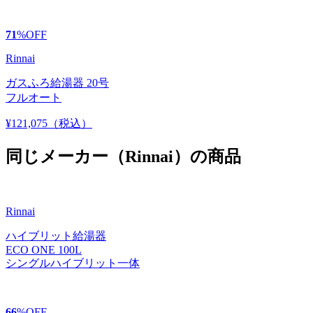
71
%
OFF
Rinnai
ガスふろ給湯器 20号
フルオート
¥121,075
（税込）
同じメーカー（Rinnai）の商品
Rinnai
ハイブリット給湯器
ECO ONE 100L
シングルハイブリット一体
66
%
OFF