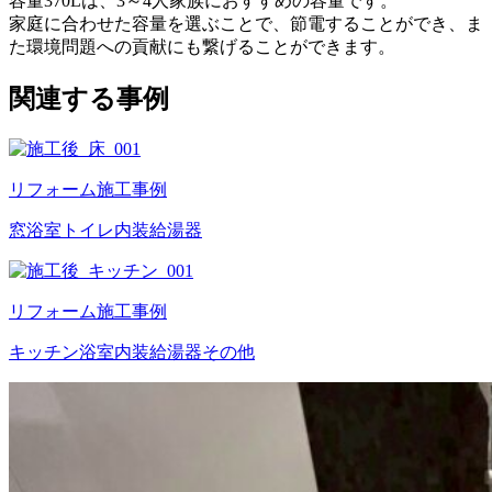
容量370Lは、3～4人家族におすすめの容量です。
家庭に合わせた容量を選ぶことで、節電することができ、ま
た環境問題への貢献にも繋げることができます。
関連する事例
リフォーム施工事例
窓
浴室
トイレ
内装
給湯器
リフォーム施工事例
キッチン
浴室
内装
給湯器
その他