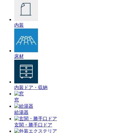
内装
床材
内装ドア・収納
窓
給湯器
玄関・勝手口ドア