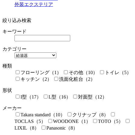
外装エクステリア
絞り込み検索
キーワード
カテゴリー
種類
フローリング（1）
その他（10）
トイレ（5）
キッチン（2）
洗面化粧台（2）
形状
I型（17）
L型（16）
対面型（12）
メーカー
Takara standard（10）
クリナップ（8）
TOCLAS（5）
WOODONE（1）
TOTO（5）
LIXIL（8）
Panasonic（8）