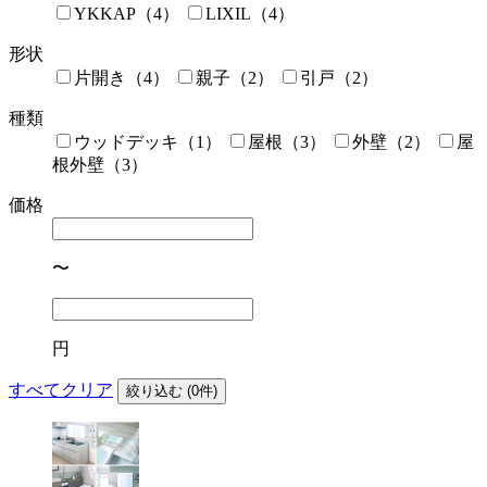
YKKAP（4）
LIXIL（4）
形状
片開き（4）
親子（2）
引戸（2）
種類
ウッドデッキ（1）
屋根（3）
外壁（2）
屋
根外壁（3）
価格
〜
円
すべてクリア
絞り込む (
0
件)