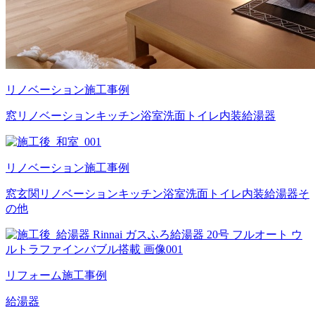
リノベーション施工事例
窓
リノベーション
キッチン
浴室
洗面
トイレ
内装
給湯器
リノベーション施工事例
窓
玄関
リノベーション
キッチン
浴室
洗面
トイレ
内装
給湯器
そ
の他
リフォーム施工事例
給湯器