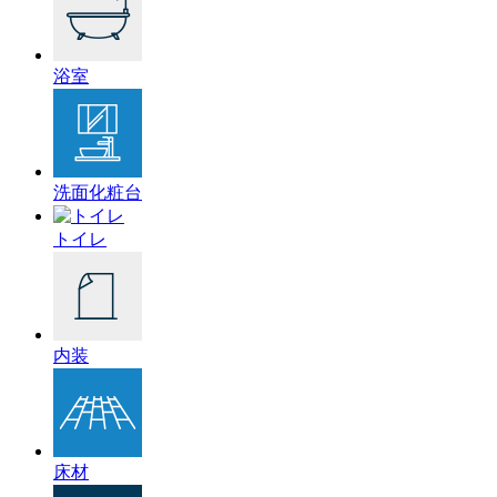
浴室
洗面化粧台
トイレ
内装
床材