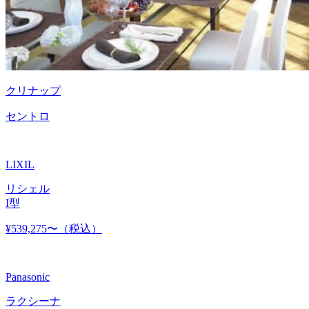
クリナップ
セントロ
LIXIL
リシェル
I型
¥539,275〜
（税込）
Panasonic
ラクシーナ