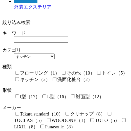
外装エクステリア
絞り込み検索
キーワード
カテゴリー
種類
フローリング（1）
その他（10）
トイレ（5）
キッチン（2）
洗面化粧台（2）
形状
I型（17）
L型（16）
対面型（12）
メーカー
Takara standard（10）
クリナップ（8）
TOCLAS（5）
WOODONE（1）
TOTO（5）
LIXIL（8）
Panasonic（8）