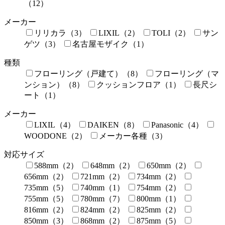
（12）
メーカー
リリカラ（3）
LIXIL（2）
TOLI（2）
サン
ゲツ（3）
名古屋モザイク（1）
種類
フローリング（戸建て）（8）
フローリング（マ
ンション）（8）
クッションフロア（1）
長尺シ
ート（1）
メーカー
LIXIL（4）
DAIKEN（8）
Panasonic（4）
WOODONE（2）
メーカー各種（3）
対応サイズ
588mm（2）
648mm（2）
650mm（2）
656mm（2）
721mm（2）
734mm（2）
735mm（5）
740mm（1）
754mm（2）
755mm（5）
780mm（7）
800mm（1）
816mm（2）
824mm（2）
825mm（2）
850mm（3）
868mm（2）
875mm（5）