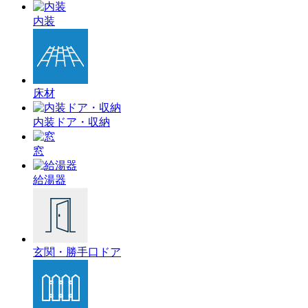
内装
床材
内装ドア・収納
窓
給湯器
玄関・勝手口ドア