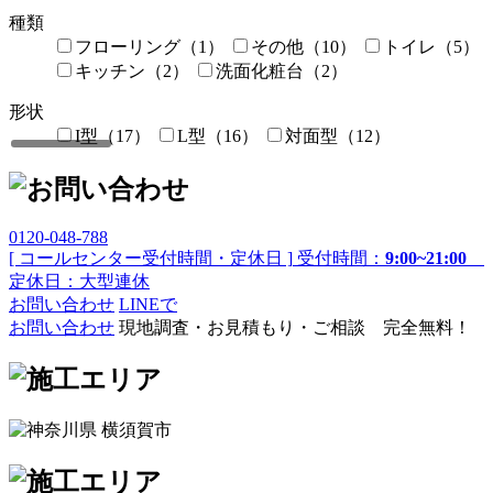
種類
フローリング（1）
その他（10）
トイレ（5）
キッチン（2）
洗面化粧台（2）
形状
I型（17）
L型（16）
対面型（12）
メーカー
対応サイズ
0120-048-788
住宅タイプ
[ コールセンター受付時間・定休日 ]
受付時間：
9:00~21:00
定休日：大型連休
マンション（20）
戸建て（14）
お問い合わせ
LINEで
メーカー
お問い合わせ
現地調査・お見積もり・ご相談 完全無料！
TOTO（11）
LIXIL（10）
Panasonic（6）
Takara standard（5）
クリナップ（4）
TOCLAS（3）
メーカー
TOTO（6）
LIXIL（6）
Panasonic（3）
Takara standard（4）
クリナップ（3）