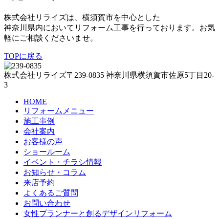
対応サイズ
株式会社リライズは、横須賀市を中心とした
500mm（2）
600mm（9）
750mm（22）
神奈川県内においてリフォーム工事を行っております。お気
800mm（4）
850mm（4）
900mm（17）
軽にご相談くださいませ。
950mm（4）
1000mm（13）
1050mm（4）
TOPに戻る
1100mm（4）
1150mm（4）
1200mm（13）
1250mm（4）
1300mm（4）
1350mm（6）
株式会社リライズ
〒239-0835
神奈川県
横須賀市
佐原5丁目20-
1400mm（4）
1450mm（4）
1500mm（6）
3
1550mm（3）
1600mm（3）
1650mm（5）
1700mm（3）
1750mm（3）
1800mm（4）
HOME
リフォームメニュー
メーカー
施工事例
TOTO（18）
LIXIL（17）
Panasonic（3）
会社案内
お客様の声
形状
ショールーム
タンクレストイレ（7）
キャビネット付（4）
イベント・チラシ情報
ウォシュレット／シャワートイレ 一体型（4）
組み
お知らせ・コラム
合わせ（3）
ウォシュレット（8）
アクセサリー
来店予約
（12）
よくあるご質問
お問い合わせ
メーカー
女性プランナーと創るデザインリフォーム
リリカラ（3）
LIXIL（2）
TOLI（2）
サン