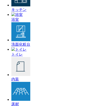
キッチン
浴室
洗面化粧台
トイレ
内装
床材