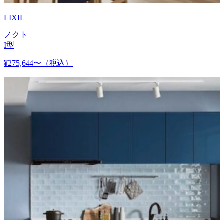
LIXIL
ノクト
I型
¥275,644〜
（税込）