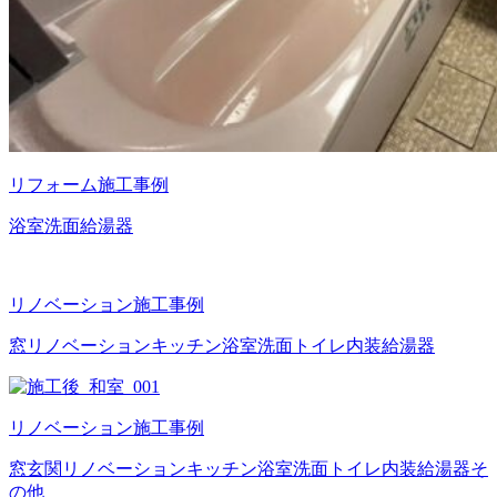
リフォーム施工事例
浴室
洗面
給湯器
リノベーション施工事例
窓
リノベーション
キッチン
浴室
洗面
トイレ
内装
給湯器
リノベーション施工事例
窓
玄関
リノベーション
キッチン
浴室
洗面
トイレ
内装
給湯器
そ
の他