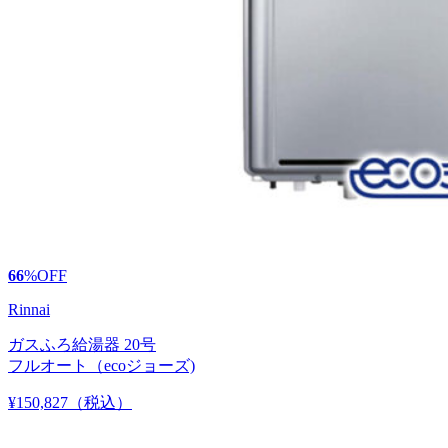
66
%
OFF
Rinnai
ガスふろ給湯器 20号
フルオート（ecoジョーズ)
¥150,827
（税込）