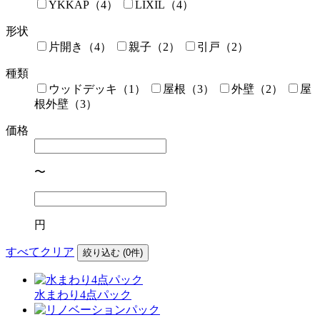
YKKAP（4）
LIXIL（4）
形状
片開き（4）
親子（2）
引戸（2）
種類
ウッドデッキ（1）
屋根（3）
外壁（2）
屋
根外壁（3）
価格
〜
円
すべてクリア
絞り込む (
0
件)
水まわり4点パック